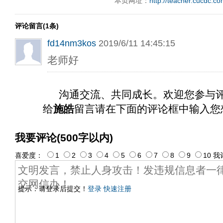
本页网址：
http://teacher.cucdc.c
评论留言(1条)
fd14nm3kos
2019/6/11 14:45:15
老师好
沟通交流、共同成长。欢迎您参与
给
施皓
留言请在下面的评论框中输入您
我要评论(500字以内)
喜爱度：
1
2
3
4
5
6
7
8
9
10
我
提示：请登录后提交！
登录
快速注册