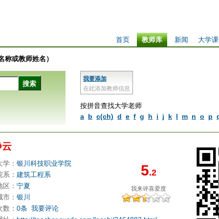
首页
教师库
新闻
大学课
学校名称或教师姓名）
我要添加
在此添加教师信息
按拼音查找大学老师
a
b
c(ch)
d
e
f
g
h
i
j
k
l
m
n
o
p
静云
大学：
银川科技职业学院
5
.2
院系：
建筑工程系
地区：
宁夏
我来评
喜爱度
城市：
银川
次数：
0条
我要评论