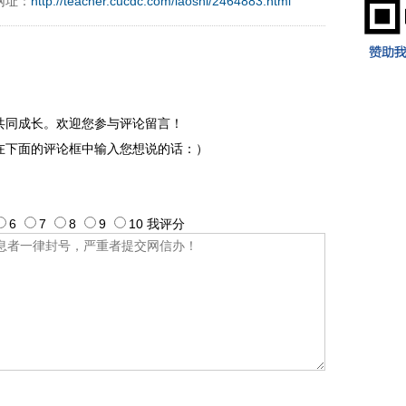
网址：
http://teacher.cucdc.com/laoshi/2464883.html
共同成长。欢迎您参与评论留言！
在下面的评论框中输入您想说的话：）
6
7
8
9
10
我评
分