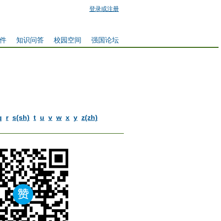
登录或注册
件
知识问答
校园空间
强国论坛
q
r
s(sh)
t
u
v
w
x
y
z(zh)