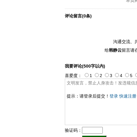
本页
评论留言(0条)
沟通交流、
给
韩静云
留言请
我要评论(500字以内)
喜爱度：
1
2
3
4
5
提示：请登录后提交！
登录
快速注册
验证码：