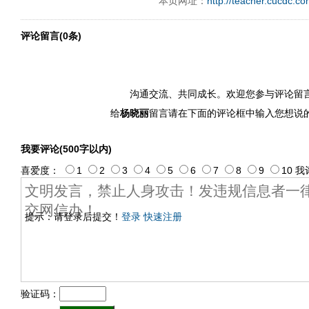
本页网址：
http://teacher.cucdc.c
评论留言(0条)
沟通交流、共同成长。欢迎您参与评论留
给
杨晓丽
留言请在下面的评论框中输入您想说
我要评论(500字以内)
喜爱度：
1
2
3
4
5
6
7
8
9
10
我
提示：请登录后提交！
登录
快速注册
验证码：