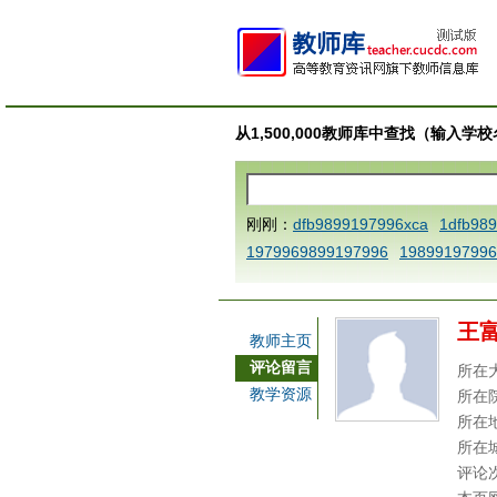
从1,500,000教师库中查找（输入
刚刚：
dfb9899197996xca
1dfb98
1979969899197996
19899197996
AAABBBCCCdefine blablaenddefine
e dfbCCCBBBAAA
1dfb989919799
王
a
1dfbmath key98991 methodmult
教师主页
ca
1dfbsetx9899197996xxca
1dfb
评论留言
所在
3
1dfbzzzzzzzzbbbccccdddeeexca
教学资源
所在
b 9899197996 xca
AAABBBCCCdefi
所在
e dfbxyzendtemplate dfbCCCBBBA
所在
评论
7996x
dfbabctitlexca
dfbmath key