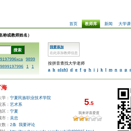
首页
教师库
新闻
大学课
学校名称或教师姓名）
我要添加
在此添加教师信息
99197996xca
9899
按拼音查找大学老师
9899197996
1
1
a
b
c(ch)
d
e
f
g
h
i
j
k
l
m
n
o
p
 dfbxyzendtemplat
6x
1dfbabctitlexc
富海
iply operand97996x
thisxca
1dfbxca12
大学：
宁夏民族职业技术学院
5
.5
replacezo
1printdf
院系：
艺术系
ne blablaenddefin
地区：
宁夏
我来评
喜爱度
AA
dfb
dfb989919
城市：
吴忠
次数：
2条
我要评论
98991 methodmulti