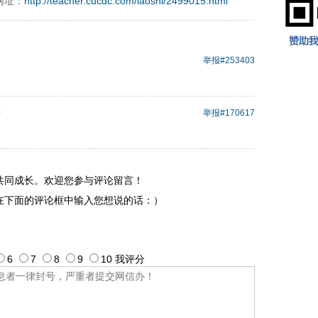
网址：
http://teacher.cucdc.com/laoshi/2499015.html
9197996xxca
举报
#253403
0
举报
#170617
共同成长。欢迎您参与评论留言！
在下面的评论框中输入您想说的话：）
6
7
8
9
10
我评
分