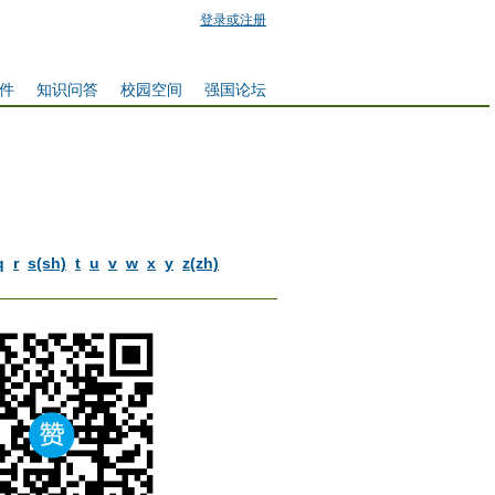
登录或注册
件
知识问答
校园空间
强国论坛
q
r
s(sh)
t
u
v
w
x
y
z(zh)