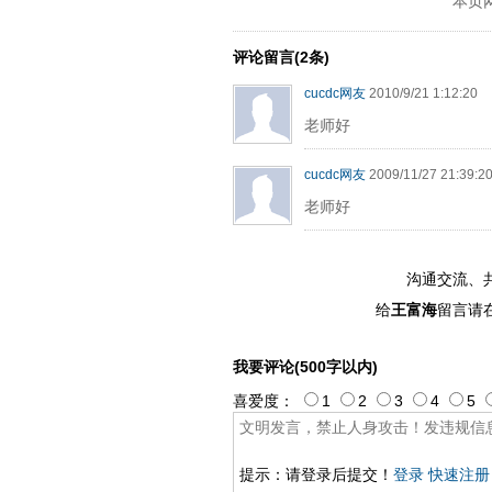
本页
ply operand97996xca
dfbsetx989
评论留言(2条)
cucdc网友
2010/9/21 1:12:20
老师好
cucdc网友
2009/11/27 21:39:2
老师好
沟通交流、
给
王富海
留言请
我要评论(500字以内)
喜爱度：
1
2
3
4
5
提示：请登录后提交！
登录
快速注册