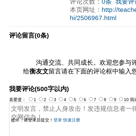
评论次数：
0条
我要评
本页网址：
http://teac
hi/2506967.html
评论留言(0条)
沟通交流、共同成长。欢迎您参与
给
衡友文
留言请在下面的评论框中输入
我要评论(500字以内)
喜爱度：
1
2
3
4
5
6
7
8
9
10
我
提示：请登录后提交！
登录
快速注册