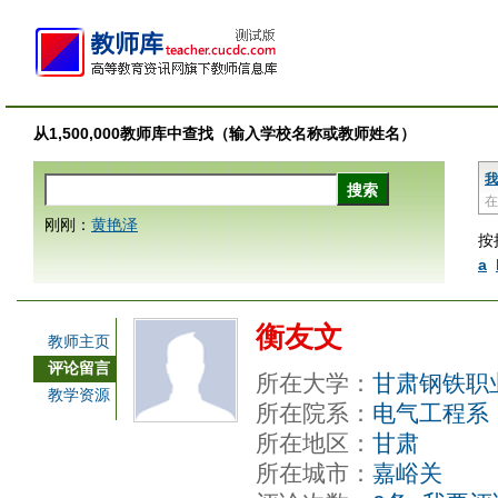
从1,500,000教师库中查找（输入学校名称或教师姓名）
我
在
刚刚：
黄艳泽
按
a
衡友文
教师主页
评论留言
所在大学：
甘肃钢铁职
教学资源
所在院系：
电气工程系
所在地区：
甘肃
所在城市：
嘉峪关