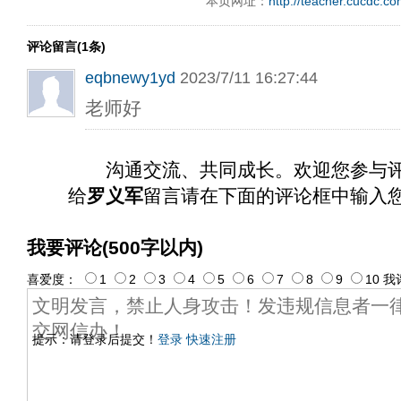
本页网址：
http://teacher.cucdc.c
评论留言(1条)
eqbnewy1yd
2023/7/11 16:27:44
老师好
沟通交流、共同成长。欢迎您参与
给
罗义军
留言请在下面的评论框中输入
我要评论(500字以内)
喜爱度：
1
2
3
4
5
6
7
8
9
10
我
提示：请登录后提交！
登录
快速注册