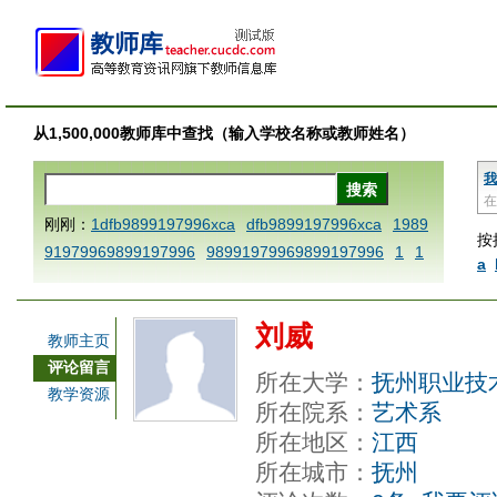
从1,500,000教师库中查找（输入学校名称或教师姓名）
我
在
刚刚：
1dfb9899197996xca
dfb9899197996xca
1989
按
91979969899197996
98991979969899197996
1
1
a
AAABBBCCCdefine blablaenddefine dfbxyzendtemplat
e dfbCCCBBBAAA
1dfb9899197996x
1dfbabctitlexc
刘威
a
1dfbmath key98991 methodmultiply operand97996x
教师主页
ca
1dfbsetx9899197996xxca
1dfbthisxca
1dfbxca12
评论留言
所在大学：
抚州职业技
3
1dfbzzzzzzzzbbbccccdddeeexcareplacezo
1printdf
教学资源
所在院系：
艺术系
b 9899197996 xca
AAABBBCCCdefine blablaenddefin
所在地区：
江西
e dfbxyzendtemplate dfbCCCBBBAAA
dfb
dfb989919
所在城市：
抚州
7996x
dfbabctitlexca
dfbmath key98991 methodmulti