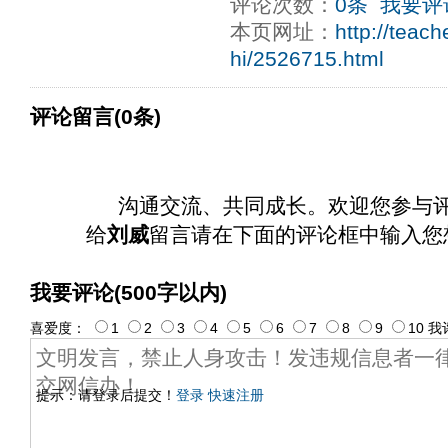
评论次数：
0条
我要评
ply operand97996xca
dfbsetx9899197996xxca
本页网址：
http://teac
hi/2526715.html
评论留言(0条)
沟通交流、共同成长。欢迎您参与
给
刘威
留言请在下面的评论框中输入您
我要评论(500字以内)
喜爱度：
1
2
3
4
5
6
7
8
9
10
我
提示：请登录后提交！
登录
快速注册