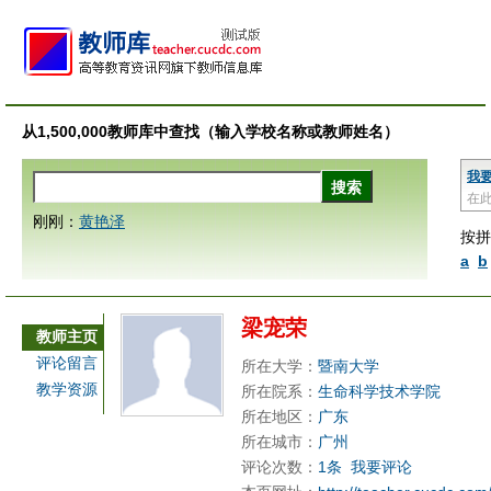
从1,500,000教师库中查找（输入学校名称或教师姓名）
我
在
刚刚：
黄艳泽
按拼
a
b
梁宠荣
教师主页
评论留言
所在大学：
暨南大学
教学资源
所在院系：
生命科学技术学院
所在地区：
广东
所在城市：
广州
评论次数：
1条
我要评论