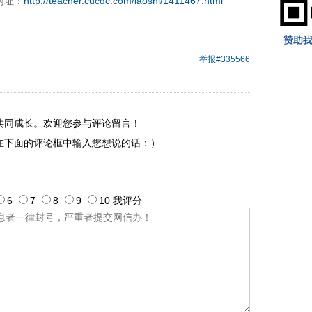
网址：
http://teacher.cucdc.com/laoshi/1411467.html
举报
#335566
共同成长。欢迎您参与评论留言！
在下面的评论框中输入您想说的话：）
6
7
8
9
10
我评
分