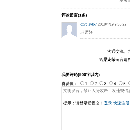
本页
评论留言(1条)
cxvdlzvlo7
2018/4/19 9:30:22
老师好
沟通交流、
给
梁宠荣
留言请
我要评论(500字以内)
喜爱度：
1
2
3
4
5
提示：请登录后提交！
登录
快速注册