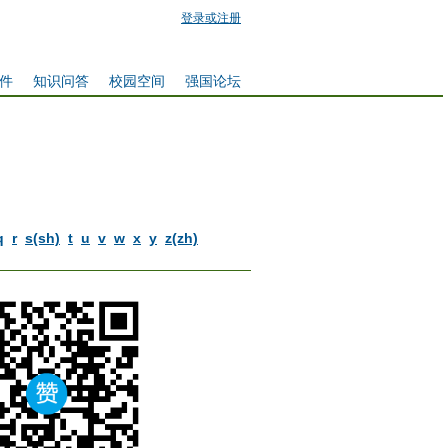
登录或注册
件
知识问答
校园空间
强国论坛
q
r
s(sh)
t
u
v
w
x
y
z(zh)