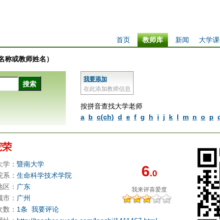
首页
教师库
新闻
大学课
学校名称或教师姓名）
我要添加
在此添加教师信息
按拼音查找大学老师
a
b
c(ch)
d
e
f
g
h
i
j
k
l
m
n
o
p
宠荣
大学：
暨南大学
6
.0
院系：
生命科学技术学院
地区：
广东
我来评
喜爱度
城市：
广州
次数：
1条
我要评论