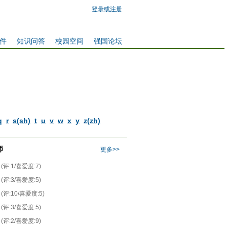
登录或注册
件
知识问答
校园空间
强国论坛
q
r
s(sh)
t
u
v
w
x
y
z(zh)
师
更多>>
(评:1/喜爱度:7)
(评:3/喜爱度:5)
(评:10/喜爱度:5)
(评:3/喜爱度:5)
(评:2/喜爱度:9)