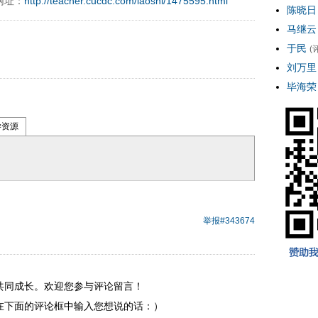
网址：
http://teacher.cucdc.com/laoshi/1475595.html
陈晓日
马继云
于民
(
刘万里
毕海荣
学资源
举报
#343674
共同成长。欢迎您参与评论留言！
在下面的评论框中输入您想说的话：）