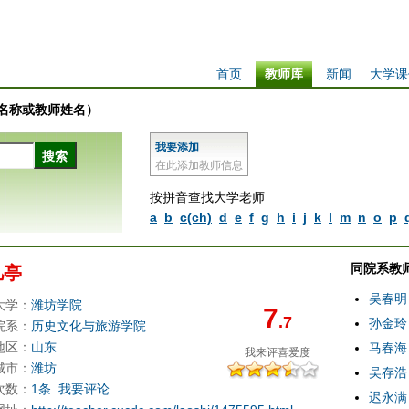
首页
教师库
新闻
大学课
学校名称或教师姓名）
我要添加
在此添加教师信息
按拼音查找大学老师
a
b
c(ch)
d
e
f
g
h
i
j
k
l
m
n
o
p
同院系教
凡亭
吴春明
大学：
潍坊学院
7
.7
孙金玲
院系：
历史文化与旅游学院
地区：
山东
马春海
我来评
喜爱度
城市：
潍坊
吴存浩
次数：
1条
我要评论
迟永满