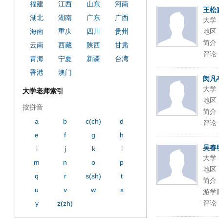
福建
江西
山东
河南
王松
湖北
湖南
广东
广西
大学
海南
重庆
四川
贵州
地区
简介
云南
西藏
陕西
甘肃
评论
青海
宁夏
新疆
台湾
香港
澳门
闵凡
大学
大学老师索引
地区
按拼音
简介
a
b
c(ch)
d
评论
e
f
g
h
吴春
i
j
k
l
大学
m
n
o
p
地区
q
r
s(sh)
t
简介
u
v
w
x
游学
评论
y
z(zh)