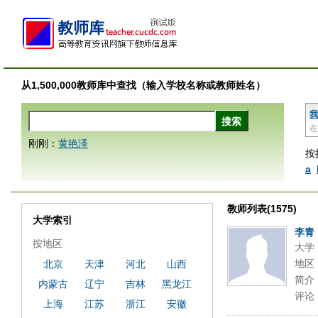
从1,500,000教师库中查找（输入学校名称或教师姓名）
我
在
刚刚：
黄艳泽
按
a
教师列表(1575)
大学索引
李青
按地区
大学
地区
北京
天津
河北
山西
简介
内蒙古
辽宁
吉林
黑龙江
评论
上海
江苏
浙江
安徽