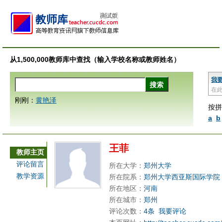
从1,500,000教师库中查找（输入学校名称或教师姓名）
我
在
刚刚：
黄艳泽
按拼
a
b
王菲
教师主页
评论留言
所在大学：
郑州大学
教学资源
所在院系：
郑州大学西亚斯国际学院
所在地区：
河南
所在城市：
郑州
评论次数：
4条
我要评论