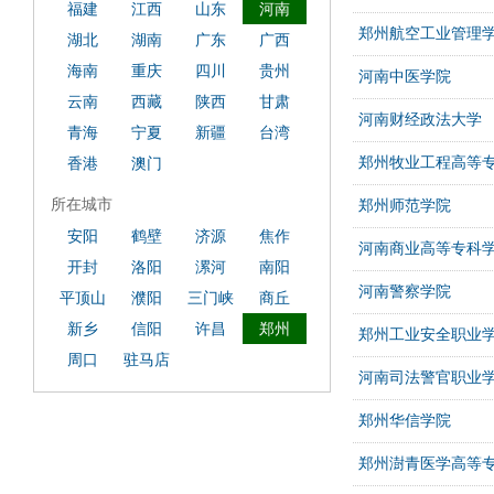
福建
江西
山东
河南
郑州航空工业管理
湖北
湖南
广东
广西
海南
重庆
四川
贵州
河南中医学院
云南
西藏
陕西
甘肃
河南财经政法大学
青海
宁夏
新疆
台湾
郑州牧业工程高等
香港
澳门
所在城市
郑州师范学院
安阳
鹤壁
济源
焦作
河南商业高等专科
开封
洛阳
漯河
南阳
河南警察学院
平顶山
濮阳
三门峡
商丘
新乡
信阳
许昌
郑州
郑州工业安全职业
周口
驻马店
河南司法警官职业
郑州华信学院
郑州澍青医学高等