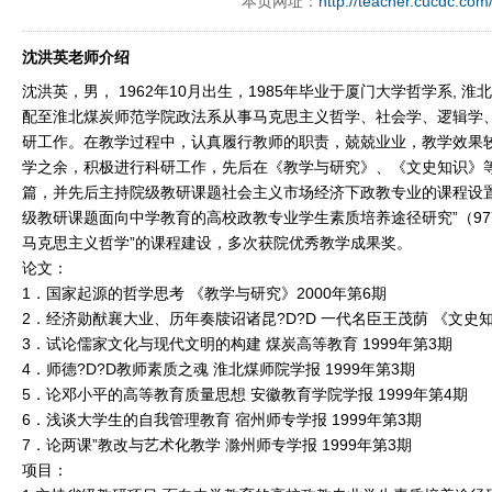
本页网址：
http://teacher.cucdc.com
沈洪英老师介绍
沈洪英，男， 1962年10月出生，1985年毕业于厦门大学哲学系, 
配至淮北煤炭师范学院政法系从事马克思主义哲学、社会学、逻辑学
研工作。在教学过程中，认真履行教师的职责，兢兢业业，教学效果
学之余，积极进行科研工作，先后在《教学与研究》、《文史知识》
篇，并先后主持院级教研课题社会主义市场经济下政教专业的课程设置
级教研课题面向中学教育的高校政教专业学生素质培养途径研究”（97Y
马克思主义哲学”的课程建设，多次获院优秀教学成果奖。
论文：
1．国家起源的哲学思考 《教学与研究》2000年第6期
2．经济勋猷襄大业、历年奏牍诏诸昆?D?D 一代名臣王茂荫 《文史知
3．试论儒家文化与现代文明的构建 煤炭高等教育 1999年第3期
4．师德?D?D教师素质之魂 淮北煤师院学报 1999年第3期
5．论邓小平的高等教育质量思想 安徽教育学院学报 1999年第4期
6．浅谈大学生的自我管理教育 宿州师专学报 1999年第3期
7．论两课”教改与艺术化教学 滁州师专学报 1999年第3期
项目：