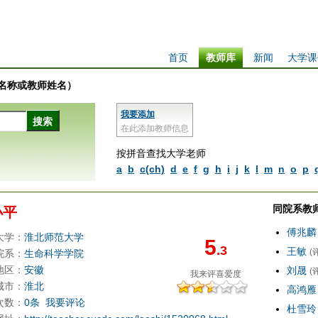
首页
教师库
新闻
大学课
学校名称或教师姓名）
我要添加
在此添加教师信息
按拼音查找大学老师
a
b
c(ch)
d
e
f
g
h
i
j
k
l
m
n
o
p
同院系教
小平
傅兆麟
大学：
淮北师范大学
5
.3
王敏
(
院系：
生命科学学院
地区：
安徽
刘晟
(
我来评
喜爱度
城市：
淮北
高鸿雁
次数：
0条
我要评论
杜雪玲