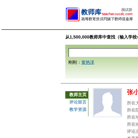
从1,500,000教师库中查找（输入
刚刚：
黄艳泽
张
教师主页
评论留言
所在
教学资源
所在
所在
所在
评论