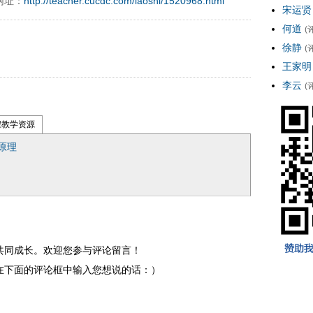
网址：
http://teacher.cucdc.com/laoshi/1520968.html
宋运贤
何道
(
徐静
(
王家明
李云
(
程教学资源
原理
共同成长。欢迎您参与评论留言！
在下面的评论框中输入您想说的话：）