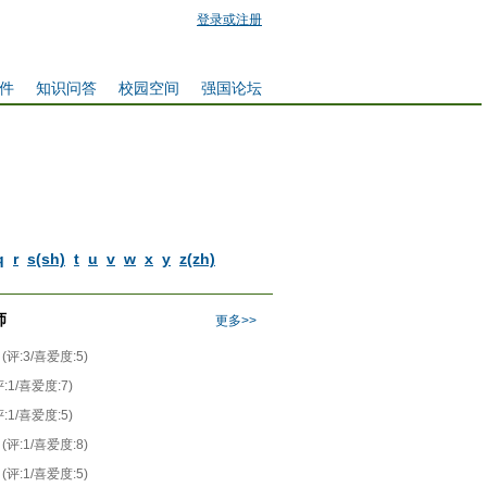
登录或注册
件
知识问答
校园空间
强国论坛
q
r
s(sh)
t
u
v
w
x
y
z(zh)
师
更多>>
(评:3/喜爱度:5)
评:1/喜爱度:7)
评:1/喜爱度:5)
(评:1/喜爱度:8)
(评:1/喜爱度:5)