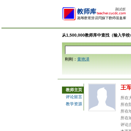
从1,500,000教师库中查找（输入
刚刚：
黄艳泽
王
教师主页
评论留言
所在
教学资源
所在
所在
所在
评论