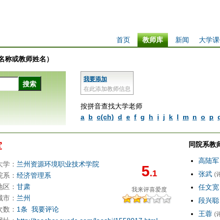
首页
教师库
新闻
大学课
学校名称或教师姓名）
我要添加
在此添加教师信息
按拼音查找大学老师
a
b
c(ch)
d
e
f
g
h
i
j
k
l
m
n
o
p
同院系教
军
高陆军
大学：
兰州资源环境职业技术学院
5
.1
张武
(
院系：
经济管理系
地区：
甘肃
任文宽
我来评
喜爱度
城市：
兰州
段兴聪
次数：
1条
我要评论
王蓉
(