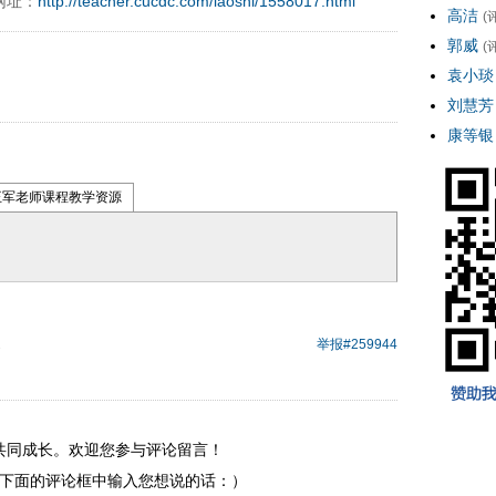
网址：
http://teacher.cucdc.com/laoshi/1558017.html
高洁
(
郭威
(
袁小琰
刘慧芳
康等银
王军老师课程教学资源
2
举报
#259944
共同成长。欢迎您参与评论留言！
下面的评论框中输入您想说的话：）