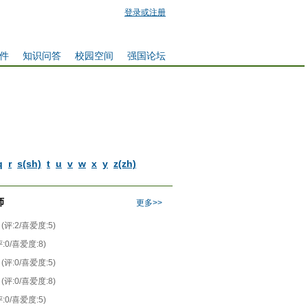
登录或注册
件
知识问答
校园空间
强国论坛
q
r
s(sh)
t
u
v
w
x
y
z(zh)
师
更多>>
(评:2/喜爱度:5)
评:0/喜爱度:8)
(评:0/喜爱度:5)
(评:0/喜爱度:8)
评:0/喜爱度:5)