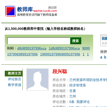
从1,500,000教师库中查找（输入学校名称或教师姓名）
我
在
刚刚：
dfb9899197996xca
1dfb9899197996xca
9899
按拼
1979969899197996
198991979969899197996
1
1
a
b
AAABBBCCCdefine blablaenddefine dfbxyzendtemplat
e dfbCCCBBBAAA
1dfb9899197996x
1dfbabctitlexc
段兴聪
a
1dfbmath key98991 methodmultiply operand97996x
教师主页
ca
1dfbsetx9899197996xxca
1dfbthisxca
1dfbxca12
评论留言
所在大学：
兰州资源环境职业技术学
3
1dfbzzzzzzzzbbbccccdddeeexcareplacezo
1printdf
教学资源
所在院系：
经济管理系
b 9899197996 xca
AAABBBCCCdefine blablaenddefin
所在地区：
甘肃
e dfbxyzendtemplate dfbCCCBBBAAA
dfb
dfb989919
所在城市：
兰州
评论次数：
0条
我要评论
7996x
dfbabctitlexca
dfbmath key98991 methodmulti