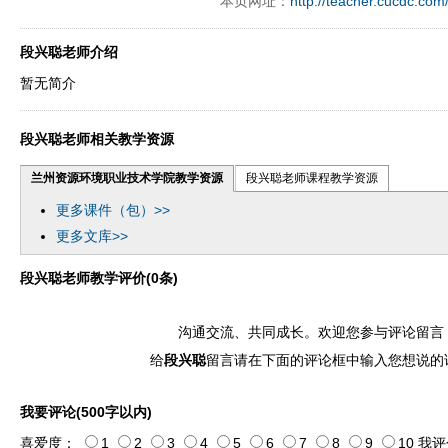
本页网址：
http://teacher.cucdc.com
ply operand97996xca
dfbsetx9899197996xxca
段兴聪老师介绍
暂无简介
段兴聪老师相关教学资源
兰州资源环境职业技术学院教学资源
段兴聪老师课程教学资源
更多课件（包）>>
更多文库>>
段兴聪老师教学评价(0条)
沟通交流、共同成长。欢迎您参与评论留言
给
段兴聪
留言请在下面的评论框中输入您想说的
我要评论(500字以内)
喜爱度：
1
2
3
4
5
6
7
8
9
10
我评