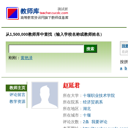
从1,500,000教师库中查找（输入学校名称或教师姓名）
我
在
刚刚：
黄艳泽
按拼
a
b
赵延君
教师主页
评论留言
所在大学：
十堰职业技术学院
教学资源
所在院系：
经济贸易系
所在地区：
湖北
所在城市：
十堰
评论次数：
2条
我要评论