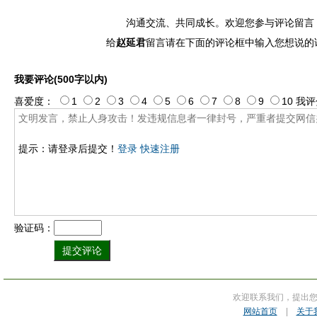
沟通交流、共同成长。欢迎您参与评论留言
给
赵延君
留言请在下面的评论框中输入您想说的
我要评论(500字以内)
喜爱度：
1
2
3
4
5
6
7
8
9
10
我评
提示：请登录后提交！
登录
快速注册
验证码：
欢迎联系我们，提出
网站首页
|
关于