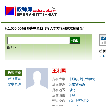
从1,500,000教师库中查找（输入学校名称或教师姓名）
我
在
刚刚：
按拼
a
b
王利凤
教师主页
评论留言
所在大学：
十堰职业技术学院
教学资源
所在院系：
经济贸易系
所在地区：
湖北
所在城市：
十堰
评论次数：
1条
我要评论