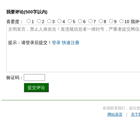
我要评论(500字以内)
喜爱度：
1
2
3
4
5
6
7
8
9
10
我评
提示：请登录后提交！
登录
快速注册
验证码：
欢迎联系我们，提出
网站首页
|
关于