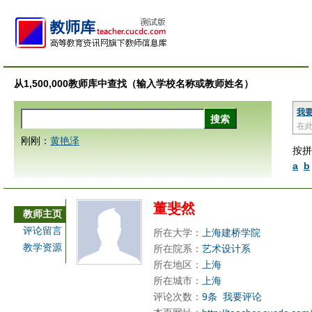
从1,500,000教师库中查找（输入学校名称或教师姓名）
我
在
刚刚：
黄艳泽
按拼
a
b
董斐然
教师主页
评论留言
所在大学：
上海建桥学院
教学资源
所在院系：
艺术设计系
所在地区：
上海
所在城市：
上海
评论次数：
9条
我要评论