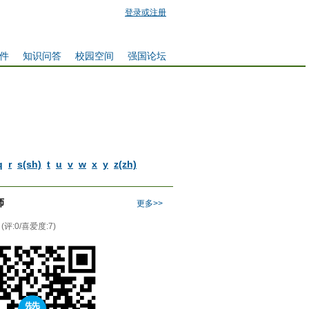
登录或注册
件
知识问答
校园空间
强国论坛
q
r
s(sh)
t
u
v
w
x
y
z(zh)
师
更多>>
(评:0/喜爱度:7)