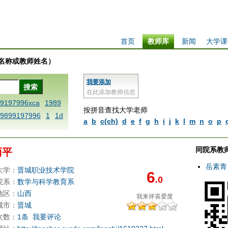
首页
教师库
新闻
大学课
学校名称或教师姓名）
我要添加
在此添加教师信息
99197996xca
1989
按拼音查找大学老师
9899197996
1
1d
a
b
c(ch)
d
e
f
g
h
i
j
k
l
m
n
o
p
setx9899197996xxc
iply operand97996x
同院系教
丽平
ine blablaenddefi
AAA
1dfbxca123
1
岳素青
大学：
晋城职业技术学院
6
.0
acezo
1printdfb 98
院系：
数学与科学教育系
lablaenddefine df
地区：
山西
我来评
喜爱度
dfb9899197996x
城市：
晋城
次数：
1条
我要评论
acezo
dfbxca123