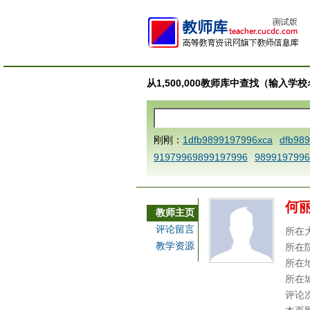
从1,500,000教师库中查找（输入
刚刚：
1dfb9899197996xca
dfb98
91979969899197996
9899197996
fb9899197996x
1dfbthisxca
1dfb
a
1dfbmath key98991 methodmult
何
ca
1dfbabctitlexca
1AAABBBCCCdef
教师主页
ne dfbxyzendtemplate dfbCCCBBB
评论留言
所在
dfbzzzzzzzzbbbccccdddeeexcarepl
教学资源
所在
99197996 xca
AAABBBCCCdefine b
所在
bxyzendtemplate dfbCCCBBBAAA
所在
评论
dfbzzzzzzzzbbbccccdddeeexcarepl