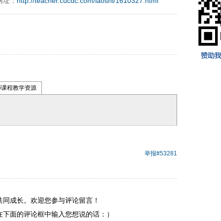
网址：
http://teacher.cucdc.com/laoshi/1610327.html
 operand97996xca
师课程教学资源
举报
#53281
共同成长。欢迎您参与评论留言！
在下面的评论框中输入您想说的话：）