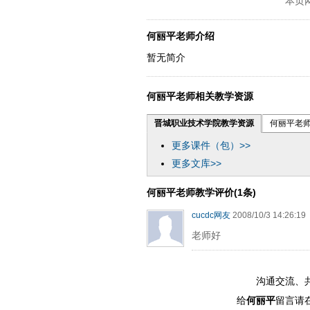
本页
dfbmath key98991 methodmultiply
dfbthisxca
何丽平老师介绍
暂无简介
何丽平老师相关教学资源
晋城职业技术学院教学资源
何丽平老
更多课件（包）>>
更多文库>>
何丽平老师教学评价(1条)
cucdc网友
2008/10/3 14:26:19
老师好
沟通交流、
给
何丽平
留言请