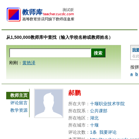
从1,500,000教师库中查找（输入学校名称或教师姓名）
我
在
刚刚：
黄艳泽
按拼
a
b
郝鹏
教师主页
评论留言
所在大学：
十堰职业技术学院
教学资源
所在院系：
公共课部
所在地区：
湖北
所在城市：
十堰
评论次数：
1条
我要评论