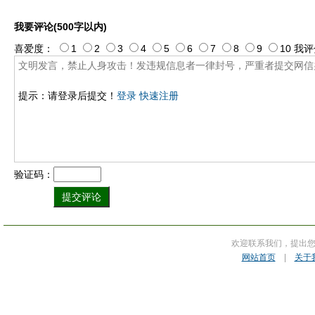
我要评论(500字以内)
喜爱度：
1
2
3
4
5
6
7
8
9
10
我评
提示：请登录后提交！
登录
快速注册
验证码：
欢迎联系我们，提出
网站首页
|
关于