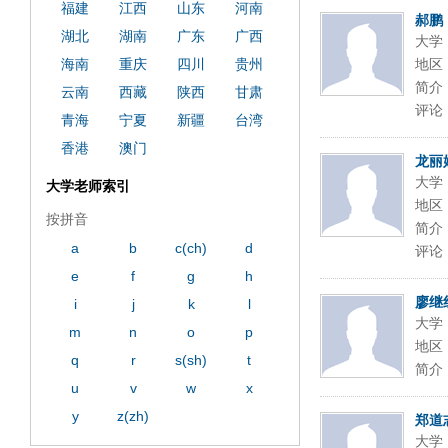
福建
江西
山东
河南
郝鹏
湖北
湖南
广东
广西
大学
海南
重庆
四川
贵州
地区
简介
云南
西藏
陕西
甘肃
评论
青海
宁夏
新疆
台湾
香港
澳门
龙丽
大学
大学老师索引
地区
按拼音
简介
a
b
c(ch)
d
评论
e
f
g
h
廖继
i
j
k
l
大学
m
n
o
p
地区
q
r
s(sh)
t
简介
u
v
w
x
y
z(zh)
郑道
大学