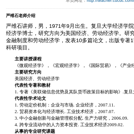
本页网址：
http://teacher.cucdc.com
严维石老师介绍
严维石讲师，男，1971年9月出生。复旦大学经济学
经济学博士，研究方向为美国经济、劳动经济学。研
金融制度和劳动经济学，发表10多篇论文，出版专著1
科研项目。
主要讲授课程
《微观经济学》，《宏观经济学》，《国际贸易》，《产业
主要研究方向
美国经济、劳动经济学
代表性专著和教材
1.
专著《美联储信息优势及其队货币政策目标的影响》
.
复旦
代表性学术论文
1.
劳动定价机制：企业与市场
.
企业经济，
2007.11.
2.
贸易资本化与经济增长
.
工业技术经济，
2007.07.
3.
中小金融创新与金融管理权分配
.
生产力研究，
2006.09.
4.
跨专业流动中的人力资本投资
.
工业技术经济
2009.02.
从事的专业研究课题