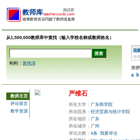
从1,500,000教师库中查找（输入学校名称或教师姓名）
我
在
刚刚：
黄艳泽
按拼
a
b
严维石
教师主页
评论留言
所在大学：
广东商学院
教学资源
所在院系：
经济贸易与统计学院
所在地区：
广东
所在城市：
广州
评论次数：
4条
我要评论