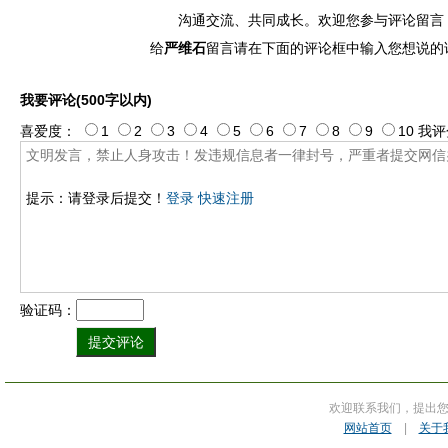
沟通交流、共同成长。欢迎您参与评论留言
给
严维石
留言请在下面的评论框中输入您想说的
我要评论(500字以内)
喜爱度：
1
2
3
4
5
6
7
8
9
10
我评
提示：请登录后提交！
登录
快速注册
验证码：
欢迎联系我们，提出
网站首页
|
关于