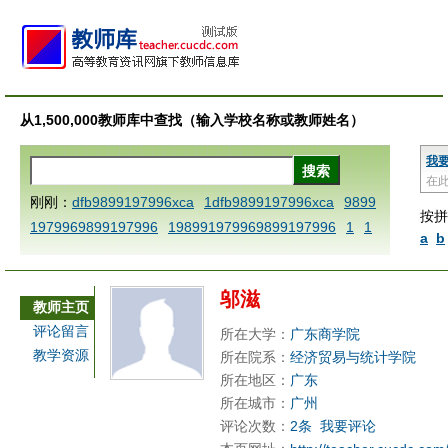
从1,500,000教师库中查找（输入学校名称或教师姓名）
我
在
刚刚：
dfb9899197996xca
1dfb9899197996xca
9899
按拼
1979969899197996
198991979969899197996
1
1
a
b
AAABBBCCCdefine blablaenddefine dfbxyzendtemplat
e dfbCCCBBBAAA
1dfb9899197996x
1dfbzzzzzzzzb
邬滋
bbccccdddeeexcareplacezo
1dfbabctitlexca
1dfbmat
教师主页
h key98991 methodmultiply operand97996xca
1dfbset
评论留言
所在大学：
广东商学院
x9899197996xxca
1dfbthisxca
1dfbxca123
1printdfb
教学资源
所在院系：
经济贸易与统计学院
9899197996 xca
AAABBBCCCdefine blablaenddefine
所在地区：
广东
dfbxyzendtemplate dfbCCCBBBAAA
dfb9899197996
所在城市：
广州
评论次数：
2条
我要评论
x
dfbabctitlexca
dfbmath key98991 methodmultiply o