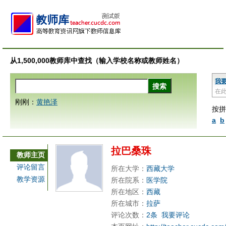
从1,500,000教师库中查找（输入学校名称或教师姓名）
我
在
刚刚：
黄艳泽
按拼
a
b
拉巴桑珠
教师主页
评论留言
所在大学：
西藏大学
教学资源
所在院系：
医学院
所在地区：
西藏
所在城市：
拉萨
评论次数：
2条
我要评论