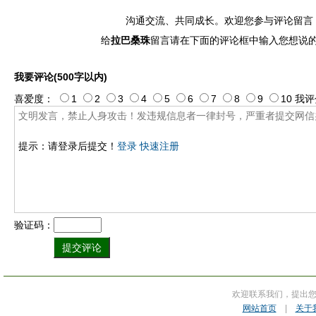
沟通交流、共同成长。欢迎您参与评论留言
给
拉巴桑珠
留言请在下面的评论框中输入您想说
我要评论(500字以内)
喜爱度：
1
2
3
4
5
6
7
8
9
10
我评
提示：请登录后提交！
登录
快速注册
验证码：
欢迎联系我们，提出
网站首页
|
关于