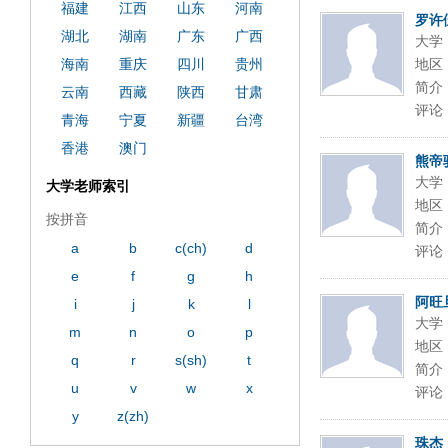
福建
江西
山东
河南
罗许
湖北
湖南
广东
广西
大学
海南
重庆
四川
贵州
地区
简介
云南
西藏
陕西
甘肃
评论
青海
宁夏
新疆
台湾
香港
澳门
熊帝
大学
大学老师索引
地区
按拼音
简介
a
b
c(ch)
d
评论
e
f
g
h
阿旺
i
j
k
l
大学
m
n
o
p
地区
q
r
s(sh)
t
简介
u
v
w
x
评论
y
z(zh)
珠杰