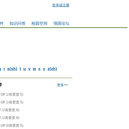
登录或注册
件
知识问答
校园空间
强国论坛
q
r
s(sh)
t
u
v
w
x
y
z(zh)
师
更多>>
(评:1/喜爱度:5)
(评:1/喜爱度:5)
评:1/喜爱度:9)
评:1/喜爱度:9)
(评:0/喜爱度:5)