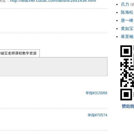
网址：
http://teacher.cucdc.com/laoshi/1851436.html
吕力
(
陈海松
唐一峰
黄如宝
蒋景楠
陈锡宝老师课程教学资源
举报
#315066
举报
#70574