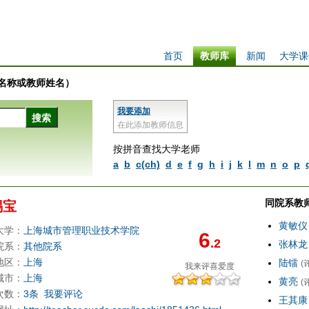
首页
教师库
新闻
大学课
学校名称或教师姓名）
我要添加
在此添加教师信息
按拼音查找大学老师
a
b
c(ch)
d
e
f
g
h
i
j
k
l
m
n
o
p
同院系教
锡宝
黄敏仪
大学：
上海城市管理职业技术学院
6
.2
张林龙
院系：
其他院系
地区：
上海
陆镭
(
我来评
喜爱度
城市：
上海
黄亮
(
次数：
3条
我要评论
王其康