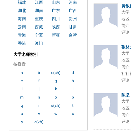
福建
江西
山东
河南
黄敏
湖北
湖南
广东
广西
大学
海南
重庆
四川
贵州
地区
简介
云南
西藏
陕西
甘肃
评论
青海
宁夏
新疆
台湾
香港
澳门
张林
大学
大学老师索引
地区
按拼音
简介
a
b
c(ch)
d
社社
评论
e
f
g
h
i
j
k
l
陈坚
m
n
o
p
大学
q
r
s(sh)
t
地区
u
v
w
x
简介
评论
y
z(zh)