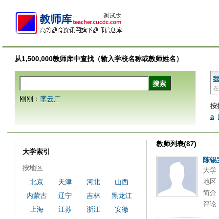
从1,500,000教师库中查找（输入学校名称或教师姓名）
我
在
刚刚：
李云广
按
a
教师列表(87)
大学索引
陈锡
按地区
大学
地区
北京
天津
河北
山西
简介
内蒙古
辽宁
吉林
黑龙江
评论
上海
江苏
浙江
安徽