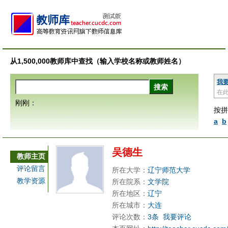
从1,500,000教师库中查找（输入学校名称或教师姓名）
我
在
刚刚：
按拼
a
b
吴德生
教师主页
评论留言
所在大学：
辽宁师范大学
教学资源
所在院系：
文学院
所在地区：
辽宁
所在城市：
大连
评论次数：
3条
我要评论