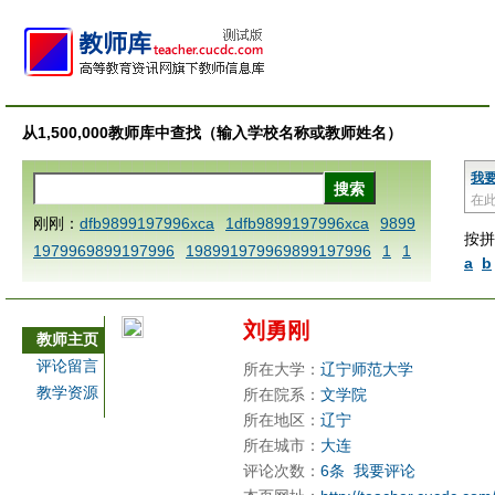
从1,500,000教师库中查找（输入学校名称或教师姓名）
我
在
刚刚：
dfb9899197996xca
1dfb9899197996xca
9899
按拼
1979969899197996
198991979969899197996
1
1
a
b
AAABBBCCCdefine blablaenddefine dfbxyzendtemplat
e dfbCCCBBBAAA
1dfb9899197996x
1dfbabctitlexc
刘勇刚
a
1dfbmath key98991 methodmultiply operand97996x
教师主页
ca
1dfbsetx9899197996xxca
1dfbthisxca
1dfbxca12
评论留言
所在大学：
辽宁师范大学
3
1dfbzzzzzzzzbbbccccdddeeexcareplacezo
1printdf
教学资源
所在院系：
文学院
b 9899197996 xca
AAABBBCCCdefine blablaenddefin
所在地区：
辽宁
e dfbxyzendtemplate dfbCCCBBBAAA
dfb
dfb989919
所在城市：
大连
评论次数：
6条
我要评论
7996x
dfbabctitlexca
dfbmath key98991 methodmulti