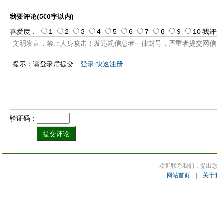
我要评论(500字以内)
喜爱度：
1
2
3
4
5
6
7
8
9
10
我评
提示：请登录后提交！
登录
快速注册
验证码：
欢迎联系我们，提出
网站首页
|
关于