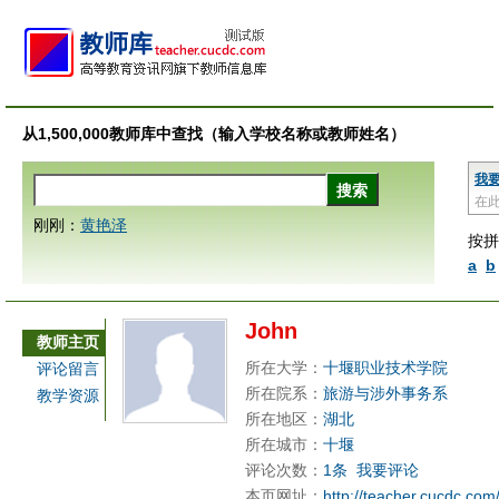
从1,500,000教师库中查找（输入学校名称或教师姓名）
我
在
刚刚：
黄艳泽
按拼
a
b
John
教师主页
所在大学：
十堰职业技术学院
评论留言
所在院系：
旅游与涉外事务系
教学资源
所在地区：
湖北
所在城市：
十堰
评论次数：
1条
我要评论
本页网址：
http://teacher.cucdc.com