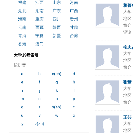
福建
江西
山东
河南
蒋菁
湖北
湖南
广东
广西
大学
地区
海南
重庆
四川
贵州
简介
云南
西藏
陕西
甘肃
评论
青海
宁夏
新疆
台湾
香港
澳门
柳忠
大学
大学老师索引
地区
按拼音
简介
a
b
c(ch)
d
e
f
g
h
张慧
大学
i
j
k
l
地区
m
n
o
p
简介
q
r
s(sh)
t
u
v
w
x
王芸
y
z(zh)
大学
地区