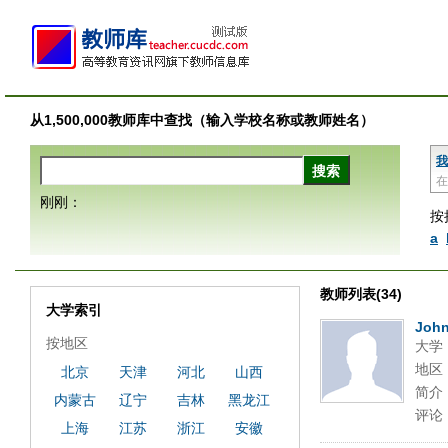
从1,500,000教师库中查找（输入学校名称或教师姓名）
我
在
刚刚：
按
a
教师列表(34)
大学索引
Joh
按地区
大学
地区
北京
天津
河北
山西
简介
内蒙古
辽宁
吉林
黑龙江
评论
上海
江苏
浙江
安徽