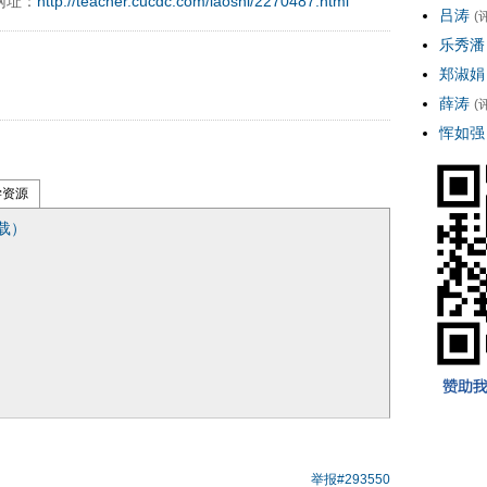
网址：
http://teacher.cucdc.com/laoshi/2270487.html
吕涛
(
乐秀潘
郑淑娟
薛涛
(
恽如强
学资源
载）
举报
#293550