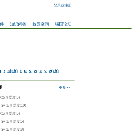
登录或注册
件
知识问答
校园空间
强国论坛
q
r
s(sh)
t
u
v
w
x
y
z(zh)
师
更多>>
评:2/喜爱度:5)
(评:1/喜爱度:10)
评:1/喜爱度:5)
(评:1/喜爱度:5)
(评:2/喜爱度:8)