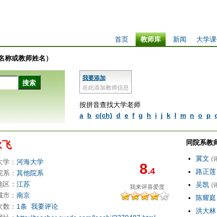
首页
教师库
新闻
大学课
学校名称或教师姓名）
我要添加
在此添加教师信息
按拼音查找大学老师
a
b
c(ch)
d
e
f
g
h
i
j
k
l
m
n
o
p
同院系教
咏飞
冀文
(
大学：
河海大学
8
.4
路正莲
院系：
其他院系
地区：
江苏
吴凯
(
我来评
喜爱度
城市：
南京
陈耀庭
次数：
1条
我要评论
洪大林