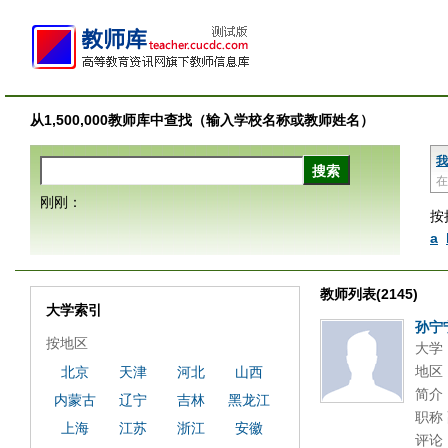
从1,500,000教师库中查找（输入学校名称或教师姓名）
我
在
刚刚：
按
a
教师列表(2145)
大学索引
孙宁
按地区
大学
地区
北京
天津
河北
山西
简介
内蒙古
辽宁
吉林
黑龙江
职称 
上海
江苏
浙江
安徽
评论