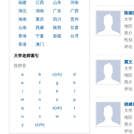
福建
江西
山东
河南
湖北
湖南
广东
广西
陈德
海南
重庆
四川
贵州
大学
地区
云南
西藏
陕西
甘肃
简介
青海
宁夏
新疆
台湾
性别 
香港
澳门
评论
大学老师索引
冀文
按拼音
大学
a
b
c(ch)
d
地区
简介
e
f
g
h
评论
i
j
k
l
m
n
o
p
姚健
q
r
s(sh)
t
大学
u
v
w
x
地区
简介
y
z(zh)
评论