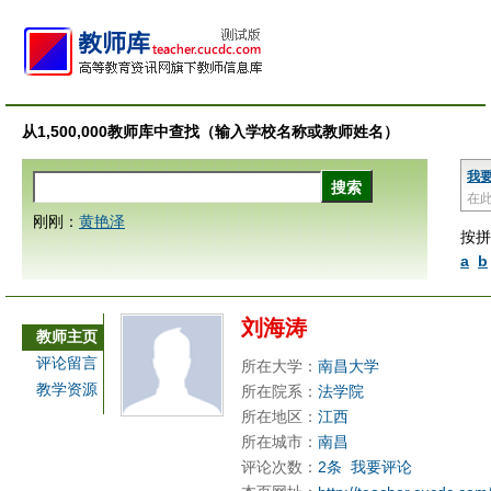
从1,500,000教师库中查找（输入学校名称或教师姓名）
我
在
刚刚：
黄艳泽
按拼
a
b
刘海涛
教师主页
评论留言
所在大学：
南昌大学
教学资源
所在院系：
法学院
所在地区：
江西
所在城市：
南昌
评论次数：
2条
我要评论