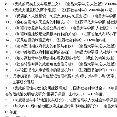
8、《宪政的现实主义与理想主义》 《南昌大学学报·人社版》2003年
9、《宪政支援意识的两个维度》 《江西社会科学》2003年第12期。
10、《反腐败：人性预设、制度负激励与制度变迁》 《南昌大学学报·
11、《全心全意为人民服务的制度安排》 《江西师范大学学报·哲社版》
12、《加强行政监察与改善公共行政》 《南昌大学学报·人社版》20
13、《加强制度建设是党风根本好转的关键》 《江西省第八次邓小
14、《党风建设的制度思考》 《江西社会科学》2002年第8期。
15、《论转型时期政府权力的有限与有效》 《南昌大学学报·人社版》2
16、《论中部地区政府制度创新的基础》 《南昌大学学报·人社版》20
17、《地方高校青年教师焦虑心理及缓解对策》 《我们的精神支柱》2
18、《社会转型时期的政府角色定位分析》 《南昌大学学报·人社版》
19、《试论图书馆人事管理中的激励机制》 《江西图书馆学刊》200
20、另参编著作《事业单位登记管理概要》第3章、第6章，共7万字。
二、主要研究课题
1、《宪政的理性与政治文明建设研究》，国家社会科学基金2004年
会阶段政治文明建设研究”重要子课题，主持人，05～07年度。
2、《制度激励与中部地区复兴研究》，江西省高校人文社会科学课题，
3、《加入WTO后中部地区政府规范运行和体制创新研究》，南昌大
05年度。