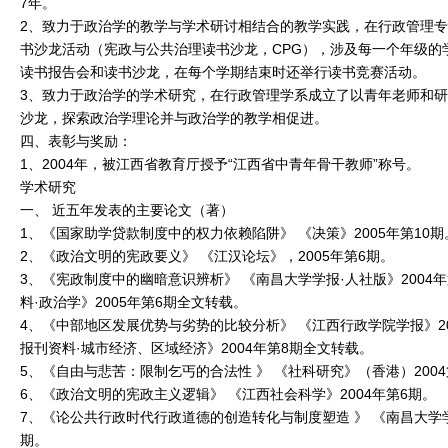
7年。
2、致力于政治学的教学与学术研讨相结合的教学实践，在行政管理
书沙龙活动（宪政与公共治理读书沙龙，CPG），涉及每一个年级的学
读书报告会和读书沙龙，在每个学期结束时还举行读书竞赛活动。
3、致力于政治学的学术研究，在行政管理学系成立了以青年老师和
沙龙，探索政治学理论并与政治学的教学相促进。
四、表彰与奖励：
1、2004年，被江西省教育厅授予“江西省中青年骨干教师”称号。
学术研究
一、 近五年发表的主要论文（著）
1、《国家助学贷款制度中的权力依赖陷阱》 《决策》2005年第10期
2、《政治文明的宪政要义》 《江汉论坛》，2005年第6期。
3、《宪政制度中的幽暗意识辨析》 《南昌大学学报·人社版》2004
料·政治学》2005年第6期全文转载。
4、《中部地区发展优势与劣势的比较分析》 《江西行政学院学报》2
报刊资料·城市经济、区域经济》2004年第8期全文转载。
5、《自由与悲苦：限制乞丐的合法性 》 《社科研究》（香港）2004
6、《政治文明的宪政主义逻辑》 《江西社会科学》2004年第6期。
7、《论公共行政时代行政道德的创造转化与制度塑造 》 《南昌大学学报
期。