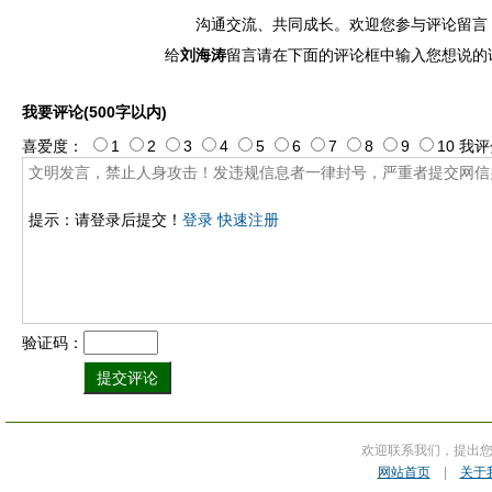
沟通交流、共同成长。欢迎您参与评论留言
给
刘海涛
留言请在下面的评论框中输入您想说的
我要评论(500字以内)
喜爱度：
1
2
3
4
5
6
7
8
9
10
我评
提示：请登录后提交！
登录
快速注册
验证码：
欢迎联系我们，提出
网站首页
|
关于