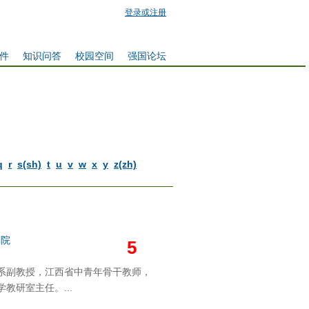
登录或注册
件
知识问答
校园空间
强国论坛
q
r
s(sh)
t
u
v
w
x
y
z(zh)
学院
5
系副教授，江西省中青年骨干教师，
教研室主任。...