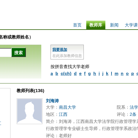
首页
教师库
新闻
大学课
学校名称或教师姓名）
我要添加
在此添加教师信息
按拼音查找大学老师
a
b
c(ch)
d
e
f
g
h
i
j
k
l
m
n
o
p
教师列表(136)
刘海涛
大学：
南昌大学
院系：
法
地区：
江西
评论：
2条
简介：刘海涛，江西南昌大学法学院行政管理学
江
行政管理学专业硕士生导师，行政管理学系政治学
评论：老师好