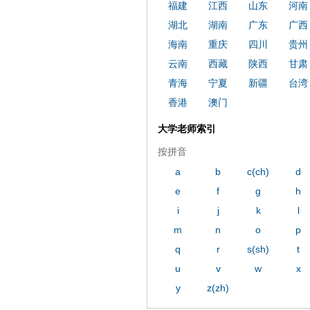
福建
江西
山东
河南
湖北
湖南
广东
广西
海南
重庆
四川
贵州
云南
西藏
陕西
甘肃
青海
宁夏
新疆
台湾
香港
澳门
大学老师索引
按拼音
a
b
c(ch)
d
e
f
g
h
i
j
k
l
m
n
o
p
q
r
s(sh)
t
u
v
w
x
y
z(zh)