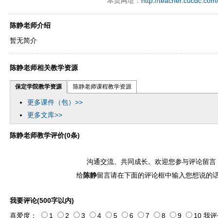
本页网址：
http://teacher.cucdc.com
陈静老师介绍
暂无简介
陈静老师相关教学资源
保定学院教学资源
陈静老师课程教学资源
更多课件（包）>>
更多文库>>
陈静老师教学评价(0条)
沟通交流、共同成长。欢迎您参与评论留言
给
陈静
留言请在下面的评论框中输入您想说的
我要评论(500字以内)
喜爱度：
1
2
3
4
5
6
7
8
9
10
我评