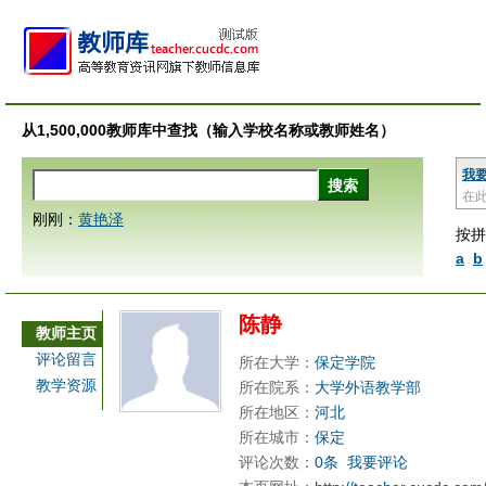
从1,500,000教师库中查找（输入学校名称或教师姓名）
我
在
刚刚：
黄艳泽
按拼
a
b
陈静
教师主页
评论留言
所在大学：
保定学院
教学资源
所在院系：
大学外语教学部
所在地区：
河北
所在城市：
保定
评论次数：
0条
我要评论