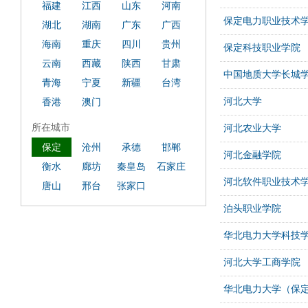
福建
江西
山东
河南
保定电力职业技术
湖北
湖南
广东
广西
海南
重庆
四川
贵州
保定科技职业学院
云南
西藏
陕西
甘肃
中国地质大学长城
青海
宁夏
新疆
台湾
河北大学
香港
澳门
所在城市
河北农业大学
保定
沧州
承德
邯郸
河北金融学院
衡水
廊坊
秦皇岛
石家庄
河北软件职业技术
唐山
邢台
张家口
泊头职业学院
华北电力大学科技
河北大学工商学院
华北电力大学（保