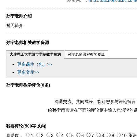
本页网址：
http://teacher.cucdc.com
ply operand97996xca
dfbsetx9899197996xxca
孙宁老师介绍
暂无简介
孙宁老师相关教学资源
大连理工大学城市学院教学资源
孙宁老师课程教学资源
更多课件（包）>>
更多文库>>
孙宁老师教学评价(0条)
沟通交流、共同成长。欢迎您参与评论留言
给
孙宁
留言请在下面的评论框中输入您想说的
我要评论(500字以内)
喜爱度：
1
2
3
4
5
6
7
8
9
10
我评