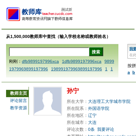
从1,500,000教师库中查找（输入学校名称或教师姓名）
我
在
刚刚：
dfb9899197996xca
1dfb9899197996xca
9899
按拼
1979969899197996
198991979969899197996
1
1
a
b
AAABBBCCCdefine blablaenddefine dfbxyzendtemplat
e dfbCCCBBBAAA
1dfb9899197996x
1dfbabctitlexc
孙宁
a
1dfbmath key98991 methodmultiply operand97996x
教师主页
ca
1dfbsetx9899197996xxca
1dfbthisxca
1dfbxca12
评论留言
所在大学：
大连理工大学城市学院
3
1dfbzzzzzzzzbbbccccdddeeexcareplacezo
1printdf
教学资源
所在院系：
外国语学院
b 9899197996 xca
AAABBBCCCdefine blablaenddefin
所在地区：
辽宁
e dfbxyzendtemplate dfbCCCBBBAAA
dfb
dfb989919
所在城市：
大连
评论次数：
0条
我要评论
7996x
dfbabctitlexca
dfbmath key98991 methodmulti