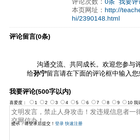
评论次数：
0条
我要评
本页网址：
http://teac
hi/2390148.html
评论留言(0条)
沟通交流、共同成长。欢迎您参与
给
孙宁
留言请在下面的评论框中输入您
我要评论(500字以内)
喜爱度：
1
2
3
4
5
6
7
8
9
10
我
提示：请登录后提交！
登录
快速注册