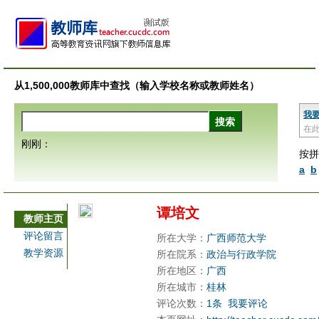
从1,500,000教师库中查找（输入学校名称或教师姓名）
我
在
刚刚：
按拼
a
b
谭培文
教师主页
评论留言
所在大学：
广西师范大学
教学资源
所在院系：
政治与行政学院
所在地区：
广西
所在城市：
桂林
评论次数：
1条
我要评论