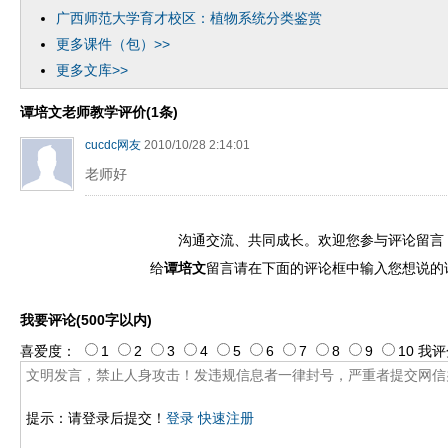
广西师范大学育才校区：植物系统分类鉴赏
更多课件（包）>>
更多文库>>
谭培文老师教学评价(1条)
cucdc网友
2010/10/28 2:14:01
老师好
沟通交流、共同成长。欢迎您参与评论留言
给
谭培文
留言请在下面的评论框中输入您想说的
我要评论(500字以内)
喜爱度：
1
2
3
4
5
6
7
8
9
10
我评
提示：请登录后提交！
登录
快速注册