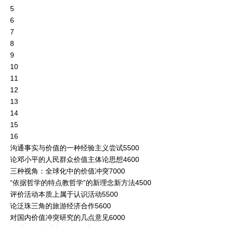
5
6
7
8
9
10
11
12
13
14
15
16
沟通事实与价值的一种经验主义尝试5500
论邓小平的人民群众价值主体论思想4600
三种视角：全球化中的价值冲突7000
“依据哲学的特点教哲学”的新理念新方法4500
评价活动本质上属于认识活动5500
论泛珠三角的旅游经济合作5600
对国内价值冲突研究的几点意见6000