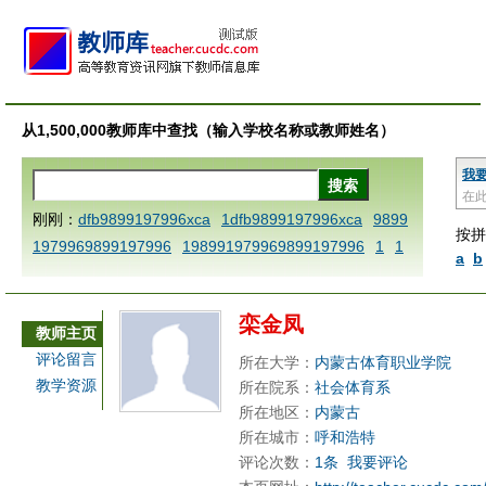
从1,500,000教师库中查找（输入学校名称或教师姓名）
我
在
刚刚：
dfb9899197996xca
1dfb9899197996xca
9899
按拼
1979969899197996
198991979969899197996
1
1
a
b
AAABBBCCCdefine blablaenddefine dfbxyzendtemplat
e dfbCCCBBBAAA
1dfb9899197996x
1dfbabctitlexc
栾金凤
a
1dfbmath key98991 methodmultiply operand97996x
教师主页
ca
1dfbsetx9899197996xxca
1dfbthisxca
1dfbxca12
评论留言
所在大学：
内蒙古体育职业学院
3
1dfbzzzzzzzzbbbccccdddeeexcareplacezo
1printdf
教学资源
所在院系：
社会体育系
b 9899197996 xca
AAABBBCCCdefine blablaenddefin
所在地区：
内蒙古
e dfbxyzendtemplate dfbCCCBBBAAA
dfb
dfb989919
所在城市：
呼和浩特
评论次数：
1条
我要评论
7996x
dfbabctitlexca
dfbmath key98991 methodmulti