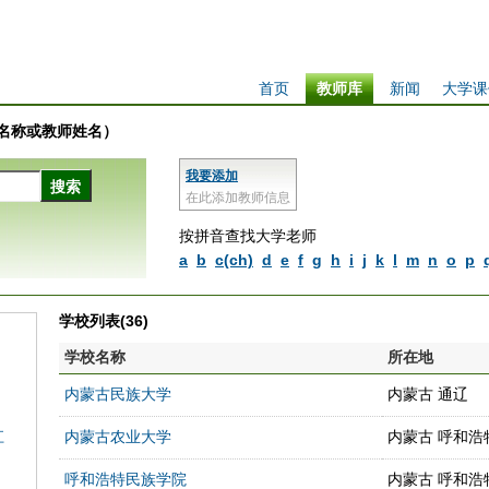
首页
教师库
新闻
大学课
学校名称或教师姓名）
我要添加
在此添加教师信息
按拼音查找大学老师
a
b
c(ch)
d
e
f
g
h
i
j
k
l
m
n
o
p
学校列表(36)
学校名称
所在地
内蒙古民族大学
内蒙古 通辽
江
内蒙古农业大学
内蒙古 呼和浩
呼和浩特民族学院
内蒙古 呼和浩