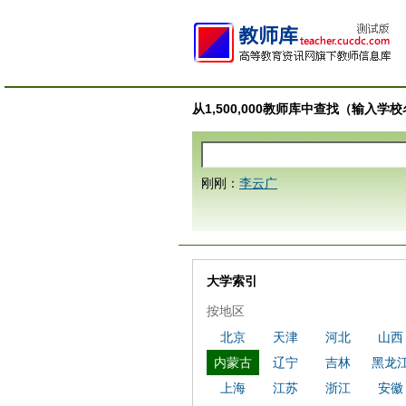
从1,500,000教师库中查找（输入
刚刚：
李云广
大学索引
按地区
北京
天津
河北
山西
内蒙古
辽宁
吉林
黑龙
上海
江苏
浙江
安徽