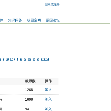
登录或注册
件
知识问答
校园空间
强国论坛
q
r
s(sh)
t
u
v
w
x
y
z(zh)
教师数
操作
加入
1268
特
加入
1698
特
加入
94