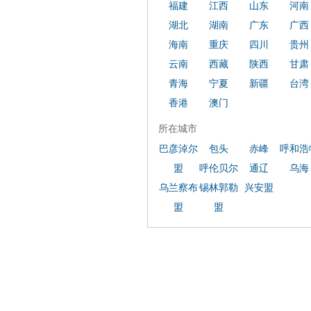
福建
江西
山东
河南
湖北
湖南
广东
广西
海南
重庆
四川
贵州
云南
西藏
陕西
甘肃
青海
宁夏
新疆
台湾
香港
澳门
所在城市
巴彦淖尔
包头
赤峰
呼和浩
盟
呼伦贝尔
通辽
乌海
乌兰察布
锡林郭勒
兴安盟
盟
盟