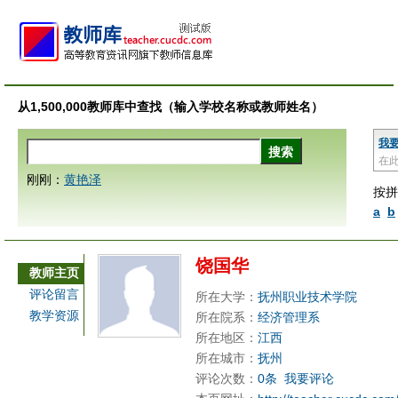
从1,500,000教师库中查找（输入学校名称或教师姓名）
我
在
刚刚：
黄艳泽
按拼
a
b
饶国华
教师主页
评论留言
所在大学：
抚州职业技术学院
教学资源
所在院系：
经济管理系
所在地区：
江西
所在城市：
抚州
评论次数：
0条
我要评论