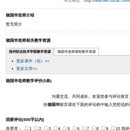
本页网址：
http://teacher.cucdc.com
饶国华老师介绍
暂无简介
饶国华老师相关教学资源
抚州职业技术学院教学资源
饶国华老师课程教学资源
更多课件（包）>>
更多文库>>
饶国华老师教学评价(0条)
沟通交流、共同成长。欢迎您参与评论留言
给
饶国华
留言请在下面的评论框中输入您想说的
我要评论(500字以内)
喜爱度：
1
2
3
4
5
6
7
8
9
10
我评