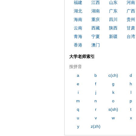
福建
江西
山东
河南
湖北
湖南
广东
广西
海南
重庆
四川
贵州
云南
西藏
陕西
甘肃
青海
宁夏
新疆
台湾
香港
澳门
大学老师索引
按拼音
a
b
c(ch)
d
e
f
g
h
i
j
k
l
m
n
o
p
q
r
s(sh)
t
u
v
w
x
y
z(zh)