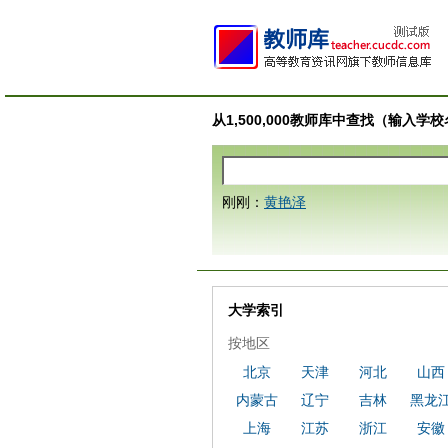
从1,500,000教师库中查找（输入
刚刚：
黄艳泽
大学索引
按地区
北京
天津
河北
山西
内蒙古
辽宁
吉林
黑龙
上海
江苏
浙江
安徽