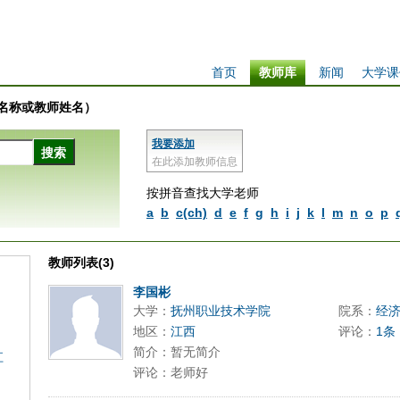
首页
教师库
新闻
大学课
学校名称或教师姓名）
我要添加
在此添加教师信息
按拼音查找大学老师
a
b
c(ch)
d
e
f
g
h
i
j
k
l
m
n
o
p
教师列表(3)
李国彬
大学：
抚州职业技术学院
院系：
经
地区：
江西
评论：
1条
简介：暂无简介
江
评论：老师好