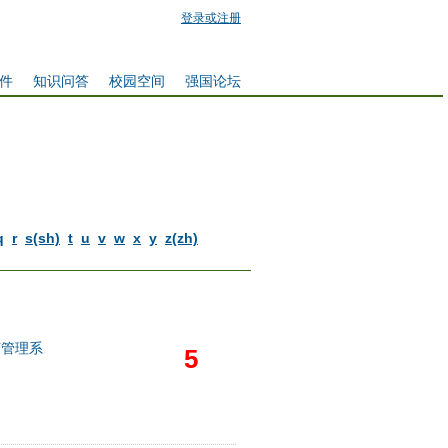
登录或注册
件
知识问答
校园空间
强国论坛
q
r
s(sh)
t
u
v
w
x
y
z(zh)
济管理系
5