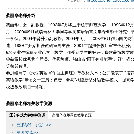
本页网址：
http://teacher.cucdc.com
ply operand97996xca
dfbsetx9899197996xxca
蔡丽华老师介绍
蔡丽华，女，副教授。1993年7月毕业于辽宁师范大学， 1996年12月
月—2000年9月就读吉林大学同等学历英语语言文学专业硕士研究生班
士学位。2004年晋升为副教授。2004年9月—2005年6月作为国
造。1999年开始担任教研室副主任；2001年起担任教研室主任职务。
6名毕业生撰写毕业论文。教学工作受到学生的好评，多次获得教学
曾获得校优秀共产党员、优秀教师、鞍山市“园丁创业能手”、辽宁省
等荣誉称号。
参加编写了《大学英语写作自主训练》等教材八本；公开发表了 “培养
英语教学”等论文十三篇；负责、参与“构建新型外语教学模式，提高
校级教改项目十余项。
蔡丽华老师相关教学资源
辽宁科技大学教学资源
蔡丽华老师课程教学资源
更多课件（包）>>
更多文库>>