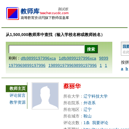
从1,500,000教师库中查找（输入学校名称或教师姓名）
我
在
刚刚：
dfb9899197996xca
1dfb9899197996xca
9899
按拼
1979969899197996
198991979969899197996
1
1
a
b
AAABBBCCCdefine blablaenddefine dfbxyzendtemplat
e dfbCCCBBBAAA
1dfb9899197996x
1dfbabctitlexc
蔡丽华
a
1dfbmath key98991 methodmultiply operand97996x
教师主页
ca
1dfbsetx9899197996xxca
1dfbthisxca
1dfbxca12
评论留言
所在大学：
辽宁科技大学
3
1dfbzzzzzzzzbbbccccdddeeexcareplacezo
1printdf
教学资源
所在院系：
外语系
b 9899197996 xca
AAABBBCCCdefine blablaenddefin
所在地区：
辽宁
e dfbxyzendtemplate dfbCCCBBBAAA
dfb
dfb989919
所在城市：
鞍山
评论次数：
1条
我要评论
7996x
dfbabctitlexca
dfbmath key98991 methodmulti