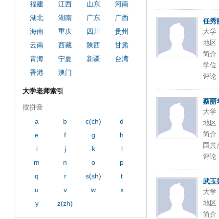
福建
江西
山东
河南
湖北
湖南
广东
广西
任秀
海南
重庆
四川
贵州
大学
地区
云南
西藏
陕西
甘肃
简介
青海
宁夏
新疆
台湾
学位
香港
澳门
评论
大学老师索引
蔡丽
按拼音
大学
a
b
c(ch)
d
地区
简介
e
f
g
h
国共产
i
j
k
l
评论
m
n
o
p
q
r
s(sh)
t
武玉
u
v
w
x
大学
地区
y
z(zh)
简介