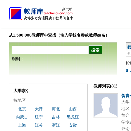
从1,500,000教师库中查找（输入学校名称或教师姓名）
我
在
刚刚：
按
a
教师列表(81)
大学索引
贺青
按地区
大学
地区
北京
天津
河北
山西
简介
内蒙古
辽宁
吉林
黑龙江
学专
上海
江苏
浙江
安徽
评论