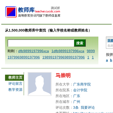
从1,500,000教师库中查找（输入学校名称或教师姓名）
我
在
刚刚：
dfb9899197996xca
1dfb9899197996xca
9899
按拼
1979969899197996
198991979969899197996
1
1
a
b
AAABBBCCCdefine blablaenddefine dfbxyzendtemplat
e dfbCCCBBBAAA
1dfb9899197996x
1dfbabctitlexc
马崇明
a
1dfbmath key98991 methodmultiply operand97996x
教师主页
ca
1dfbsetx9899197996xxca
1dfbthisxca
1dfbxca12
评论留言
所在大学：
广东商学院
3
1dfbzzzzzzzzbbbccccdddeeexcareplacezo
1printdf
教学资源
所在院系：
会计学院
b 9899197996 xca
AAABBBCCCdefine blablaenddefin
所在地区：
广东
e dfbxyzendtemplate dfbCCCBBBAAA
dfb
dfb989919
所在城市：
广州
评论次数：
3条
我要评论
7996x
dfbabctitlexca
dfbmath key98991 methodmulti