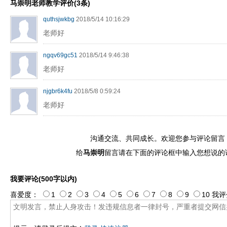
马崇明老师教学评价(3条)
quthsjwkbg
2018/5/14 10:16:29
老师好
ngqv69gc51
2018/5/14 9:46:38
老师好
njgbr6k4fu
2018/5/8 0:59:24
老师好
沟通交流、共同成长。欢迎您参与评论留言
给
马崇明
留言请在下面的评论框中输入您想说的
我要评论(500字以内)
喜爱度：
1
2
3
4
5
6
7
8
9
10
我评